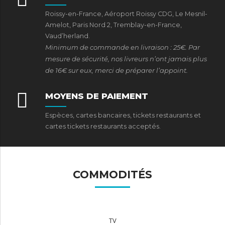
Roissy-en-France, Aéroport Roissy CDG, Le Mesnil-
Amelot, Paris Nord 2, Tremblay-en-France,
Vaud’herland.
Minimum de commande en livraison : 25€. Par
mesure de sécurité, nos livreurs n’ont jamais plus
de 16€ sur eux, merci de préparer l’appoint.
MOYENS DE PAIEMENT
Espèces, cartes bancaires, tickets restaurants et
cartes tickets restaurants acceptés.
COMMODITÉS
TV